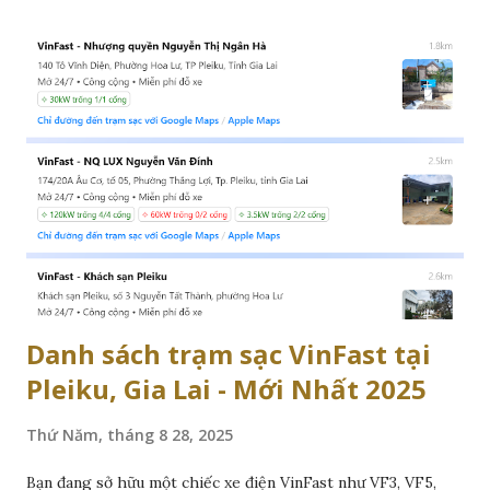
thông tin cập nhật mới nhất đến năm 2025. Hệ Thống Trạm
Sạc VinFast tại An Lão, Hải Phòng VinFast đã đầu tư mạnh
mẽ vào cơ sở hạ tầng trạm sạc tại An Lão, Hải Phòng, với các
trạm sạc hiện đại đạt tiêu chuẩn châu Âu, đảm bảo an toàn và
hiệu quả. Các trạm sạc được đặt tại những địa điểm thuận
tiện như trung tâm thương mại, bãi đỗ xe, khu dân cư, hoặc
đại lý VinFast, giúp người dùng dễ dàng tiếp cận. Tính đến
tháng 6/2025, hệ thống trạm sạc tại An Lão bao gồm cả
trạm công cộng và riêng tư. Trạm công cộng mở cho tất cả
khách hàng VinFast, tro...
Danh sách trạm sạc VinFast tại
Pleiku, Gia Lai - Mới Nhất 2025
Thứ Năm, tháng 8 28, 2025
Bạn đang sở hữu một chiếc xe điện VinFast như VF3, VF5,