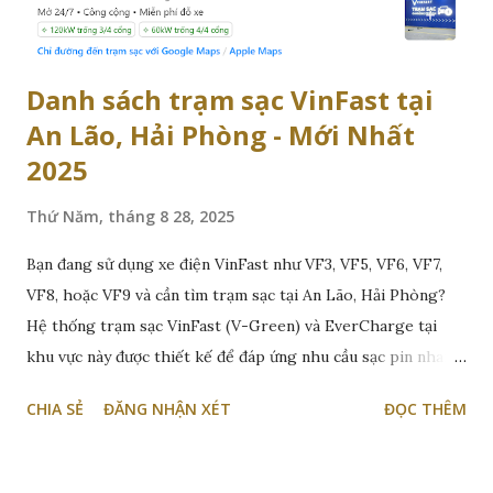
Danh sách trạm sạc VinFast tại
An Lão, Hải Phòng - Mới Nhất
2025
Thứ Năm, tháng 8 28, 2025
Bạn đang sử dụng xe điện VinFast như VF3, VF5, VF6, VF7,
VF8, hoặc VF9 và cần tìm trạm sạc tại An Lão, Hải Phòng?
Hệ thống trạm sạc VinFast (V-Green) và EverCharge tại
khu vực này được thiết kế để đáp ứng nhu cầu sạc pin nhanh
chóng và tiện lợi, giúp xe của bạn luôn sẵn sàng cho mọi
CHIA SẺ
ĐĂNG NHẬN XÉT
ĐỌC THÊM
hành trình. Bài viết này sẽ hướng dẫn bạn cách tìm trạm sạc
VinFast tại An Lão, Hải Phòng, sử dụng các công cụ như ứng
dụng VinFast, Trạm Sạc EV , và Google Maps, cùng với