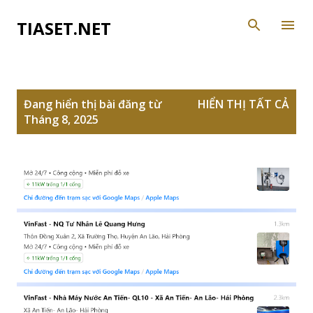
Chuyển đến nội dung chính
TIASET.NET
B
Đang hiển thị bài đăng từ
HIỂN THỊ TẤT CẢ
à
Tháng 8, 2025
i
đ
ă
n
g